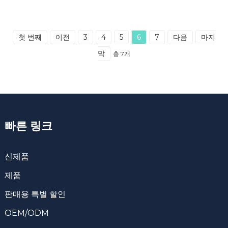
첫 번째
이전
3
4
5
6
7
다음
마지
막
총 7개
빠른 링크
신제품
제품
판매용 특별 할인
OEM/ODM