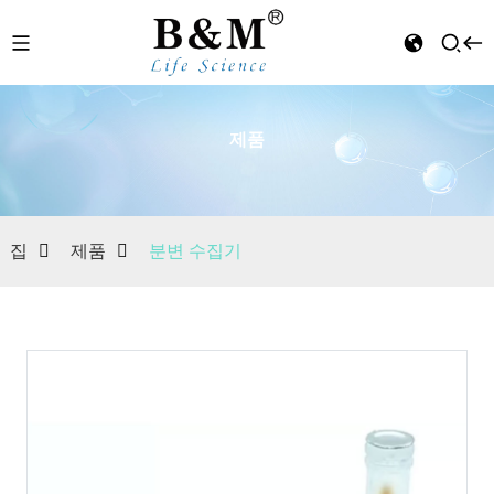
제품
n
집
제품
분변 수집기