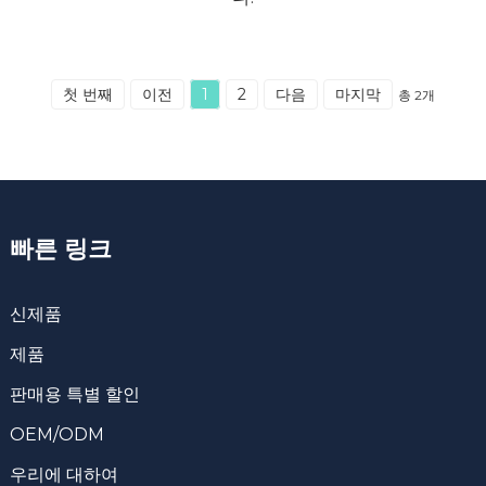
첫 번째
이전
1
2
다음
마지막
총 2개
빠른 링크
신제품
제품
판매용 특별 할인
OEM/ODM
우리에 대하여