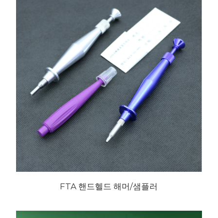
FTA 핸드헬드 해머/샘플러