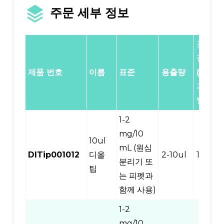
주문 세부 정보
포
장
제품 번호
이름
표준
용출량
(/
가
방)
1-2
mg/10
10ul
mL (원심
DITip001012
디올
2-10ul
12
분리기 또
팁
는 피펫과
함께 사용)
1-2
mg/10