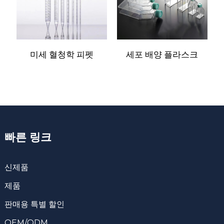
미세 혈청학 피펫
세포 배양 플라스크
W
빠른 링크
신제품
제품
판매용 특별 할인
OEM/ODM