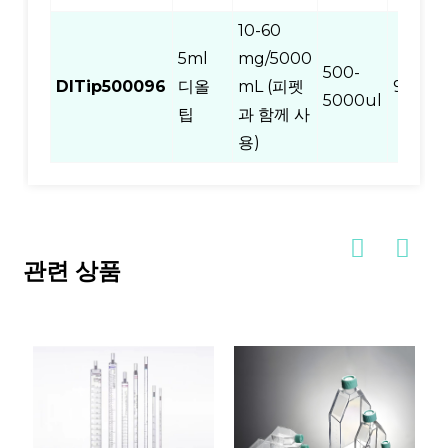
10-60
5ml
mg/5000
500-
DITip500096
디올
mL (피펫
96
5000ul
팁
과 함께 사
용)
관련 상품