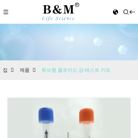
제품
n
집
제품
튜브형 콜로이드 금 테스트 키트