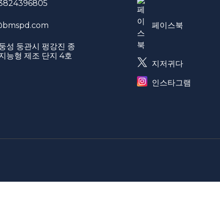
3824396805
페이스북
bmspd.com
둥성 둥관시 펑강진 종
지능형 제조 단지 4호
지저귀다
인스타그램