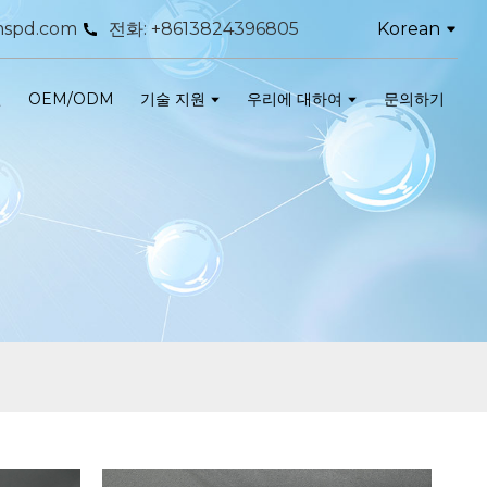
Korean
spd.com
전화: +8613824396805
인
OEM/ODM
기술 지원
우리에 대하여
문의하기