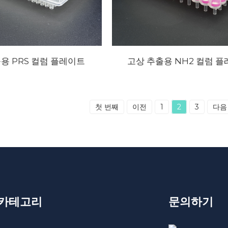
용 PRS 컬럼 플레이트
고상 추출용 NH2 컬럼 
첫 번째
이전
1
2
3
다음
 카테고리
문의하기