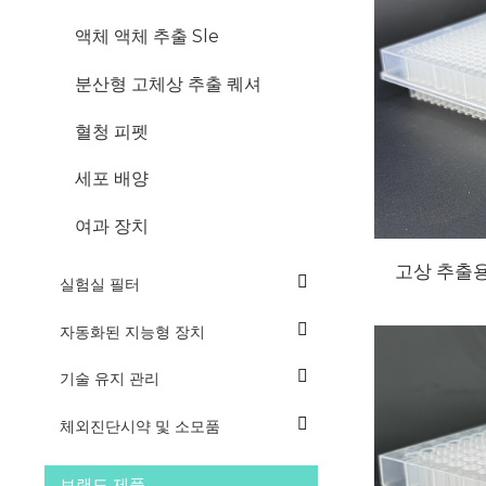
액체 액체 추출 Sle
분산형 고체상 추출 퀘셔
혈청 피펫
세포 배양
여과 장치
고상 추출용
실험실 필터
자동화된 지능형 장치
기술 유지 관리
체외진단시약 및 소모품
브랜드 제품