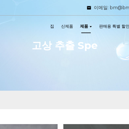
이메일: bm@bm
집
신제품
제품
판매용 특별 할
고상 추출 Spe