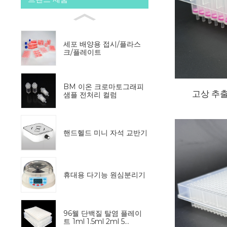
세포 배양용 접시/플라스
크/플레이트
BM 이온 크로마토그래피
고상 추출
샘플 전처리 컬럼
핸드헬드 미니 자석 교반기
휴대용 다기능 원심분리기
96웰 단백질 탈염 플레이
트 1ml 1.5ml 2ml 5...