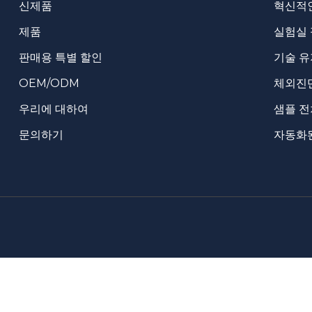
신제품
혁신적
제품
실험실
판매용 특별 할인
기술 유
OEM/ODM
체외진단
우리에 대하여
샘플 
문의하기
자동화