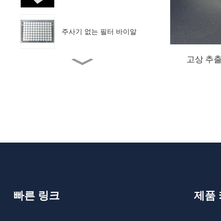
주사기 없는 필터 바이알
고상 추출
완전 자동화된 샘플 전처리
기
BM Life Science, 96
Well UV-Transparent
Micro-Pl...
튜브형 콜로이드 금 테스트
키트
빠른 링크
제품
분변 수집기