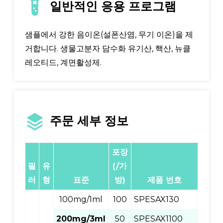
일반적인 응용 프로그램
샘플에서 강한 음이온(설폰산염, 무기 이온)을 제
거합니다. 생물고분자 담수화 유기산, 핵산, 뉴클
레오티드, 계면활성제.
주문 세부 정보
포장
필
유
(/가
러
형
표준
방)
제품 번호
100mg/1ml
100
SPESAX130
200mg/3ml
50
SPESAX1100