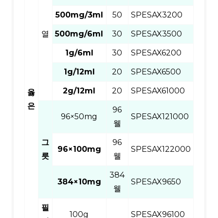
500mg/3ml
50
SPESAX3200
열
500mg/6ml
30
SPESAX3500
1g/6ml
30
SPESAX6200
1g/12ml
20
SPESAX6500
2g/12ml
20
SPESAX61000
옳
은
96
96×50mg
SPESAX121000
웰
그
96
96×100mg
SPESAX122000
릇
웰
384
384×10mg
SPESAX9650
웰
필
100g
SPESAX96100