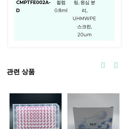
CMPTFE002A-
컬럼
링, 원심 분
D
0.8ml
리,
UHMWPE
스크린,
20um
관련 상품