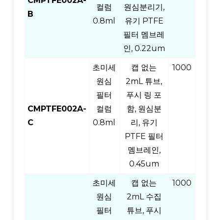
CMPTFE002A-
컬럼
원심분리기,
B
0.8ml
유기 PTFE
필터 멤브레
인, 0.22um
초미세
캡 없는
1000
원심
2mL 튜브,
필터
푸시 링 포
CMPTFE002A-
컬럼
함, 원심분
C
0.8ml
리, 유기
PTFE 필터
멤브레인,
0.45um
초미세
캡 없는
1000
원심
2mL 수집
필터
튜브, 푸시