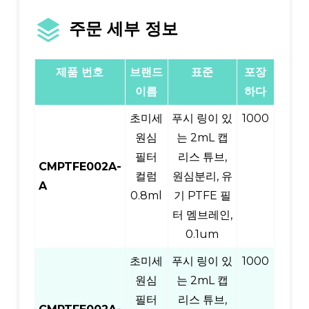
주문 세부 정보
제품 번호
브랜드
표준
포장
이름
하다
초미세
푸시 링이 있
1000
원심
는 2mL 캡
필터
리스 튜브,
CMPTFE002A-
컬럼
원심분리, 유
A
0.8ml
기 PTFE 필
터 멤브레인,
0.1um
초미세
푸시 링이 있
1000
원심
는 2mL 캡
필터
리스 튜브,