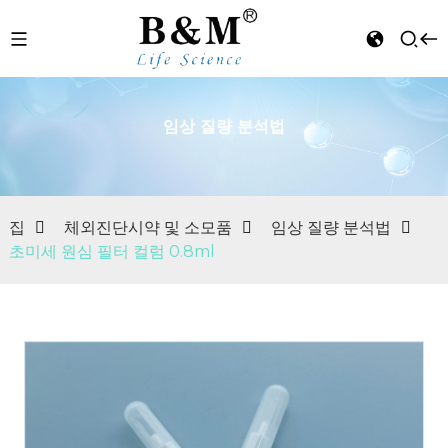
임상 질량 분석법
n
집
체외진단시약 및 소모품
임상 질량 분석법
초미세 원심 필터 컬럼 0.8ml