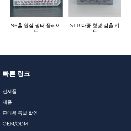
96홀 원심 필터 플레이
STR 다중 형광 검출 키
트
트
빠른 링크
신제품
제품
판매용 특별 할인
OEM/ODM