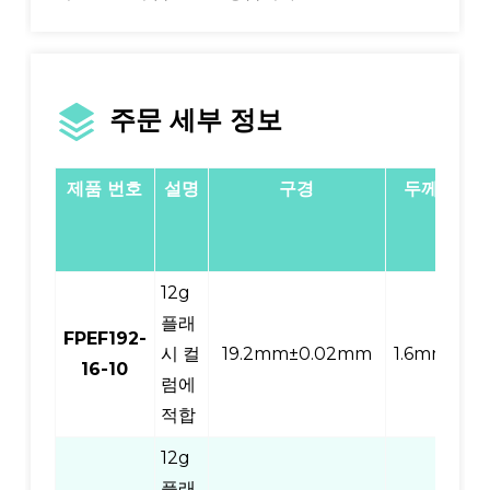
주문 세부 정보
제품 번호
설명
구경
두께
구
직
12g
플래
FPEF192-
시 컬
19.2mm±0.02mm
1.6mm
10
16-10
럼에
적합
12g
플래