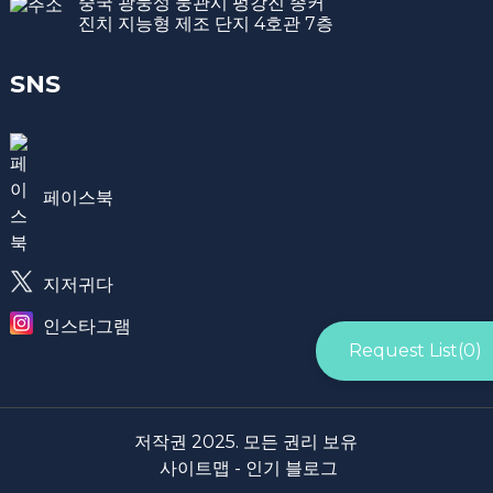
중국 광둥성 둥관시 펑강진 종커
진치 지능형 제조 단지 4호관 7층
SNS
페이스북
지저귀다
인스타그램
Request List(
0
)
저작권 2025. 모든 권리 보유
사이트맵 -
인기 블로그