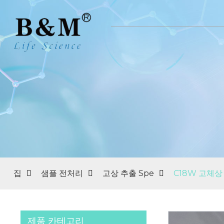
집
샘플 전처리
고상 추출 Spe
C18W 고체상
제품 카테고리