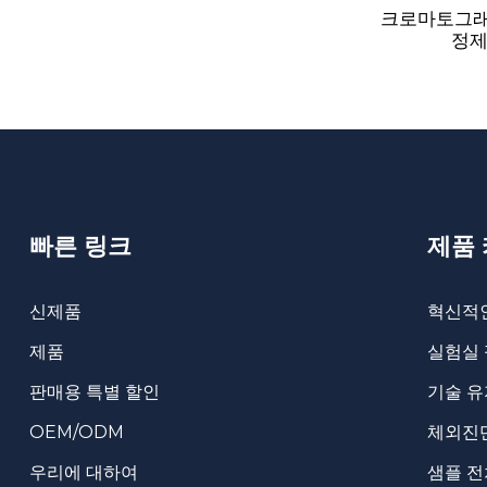
크로마토그래
정제 
빠른 링크
제품
신제품
혁신적
제품
실험실
판매용 특별 할인
기술 유
OEM/ODM
체외진단
우리에 대하여
샘플 