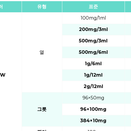
러
유형
표준
100mg/1ml
200mg/3ml
500mg/3ml
열
500mg/6ml
1g/6ml
8W
1g/12ml
2g/12ml
96×50mg
그릇
96×100mg
384×10mg