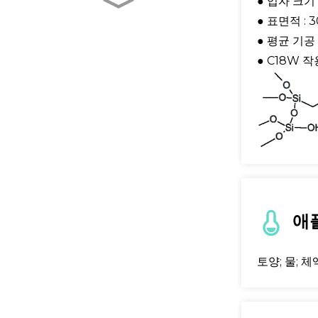
● 입자 크기 
완전 자동화된 샘플 전처리
● 표면적 : 
기
● 평균 기공 
● C18W 
BM Life Science, 96
Well UV-Transparent
Micro-Pl...
튜브형 콜로이드 금 테스트
키트
분변 수집기
애
토양; 물; 체