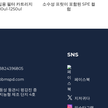
팁용 필터 카트리지
소수성 프릿이 포함된 SPE 컬
핵
10ul-1250ul
럼
SNS
3824396805
페이스북
bmspd.com
둥성 둥관시 펑강진 종
지능형 제조 단지 4호
지저귀다
인스타그램