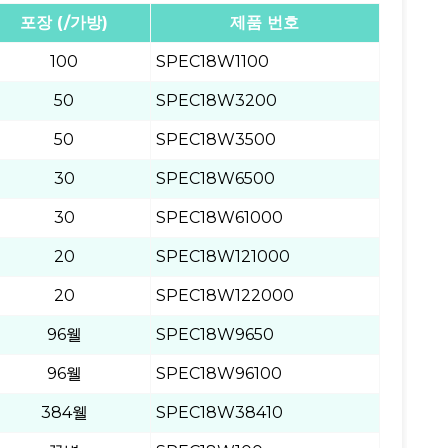
포장 (/가방)
제품 번호
100
SPEC18W1100
50
SPEC18W3200
50
SPEC18W3500
30
SPEC18W6500
30
SPEC18W61000
20
SPEC18W121000
20
SPEC18W122000
96웰
SPEC18W9650
96웰
SPEC18W96100
384웰
SPEC18W38410