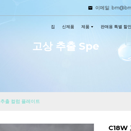
이메일: bm@bm
집
신제품
제품
판매용 특별 할
고상 추출 Spe
 추출 컬럼 플레이트
C18W