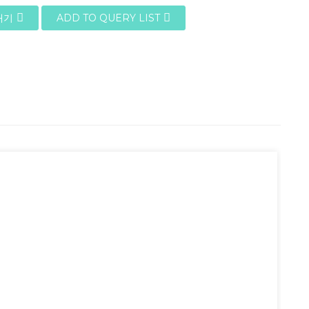
내기
ADD TO QUERY LIST