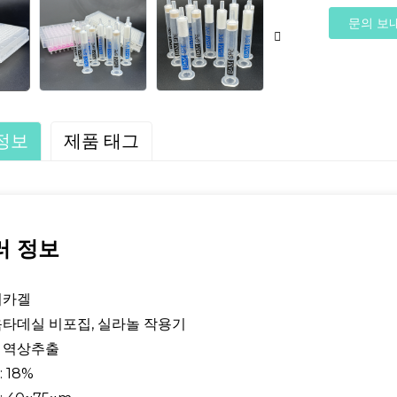
문의 보
정보
제품 태그
러 정보
실리카겔
 옥타데실 비포집, 실라놀 작용기
: 역상추출
 18%