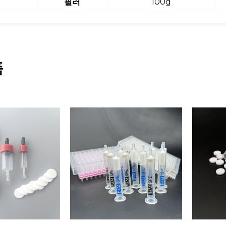
필러
100g
품