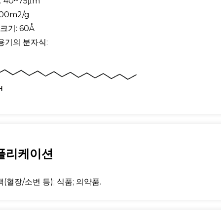
: 40~75μm
300m2/g
크기: 60Å
작용기의 분자식:
플리케이션
액(혈장/소변 등); 식품; 의약품.