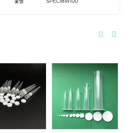
꽃병
SPEC18W100