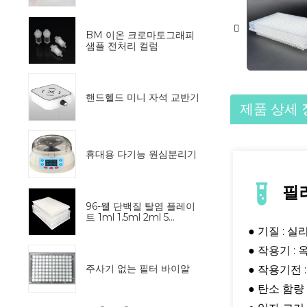
BM 이온 크로마토그래피
샘플 전처리 컬럼
핸드헬드 미니 자석 교반기
제품 상세 
휴대용 다기능 원심분리기
필
96-웰 단백질 탈염 플레이
트 1ml 1.5ml 2ml 5...
● 기질 : 
● 작용기 :
주사기 없는 필터 바이알
● 작용기전 
● 탄소 함량 :