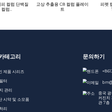
피 컬럼 단백질
고상 추출용 C8 컬럼 플레이
피펫 
컬럼...
트
 카테고리
문의하기
+861
인 제품 시리즈
 필터
bm@
지 관리
중국 광
커진치 
 시약 및 소모품
관 7층
전처리