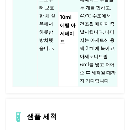
터 보호
두 개를 합하고,
한 채 실
40°C 수조에서
10ml
온에서
건조될 때까지 증
에틸 아
하룻밤
발시킵니다. 나머
세테이
방치했
지는 아세트산 용
트
습니다.
액 2ml에 녹이고,
아세토니트릴
8ml를 넣고 저어
준 후 세척될 때까
지 기다립니다.
샘플 세척