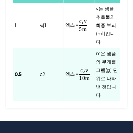
v는 샘플
추출물의
엑스 =
1
씨1
최종 부피
(ml)입니
다.
m은 샘플
의 무게를
그램(g) 단
엑스 =
0.5
c2
위로 나타
낸 것입니
다.