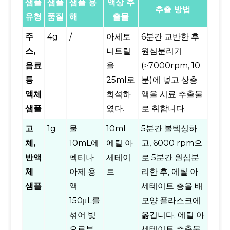
샘플
샘플
샘플 용
액상 추
추출 방법
유형
품질
해
출물
주
4g
/
아세토
6분간 교반한 후
스,
니트릴
원심분리기
음료
을
(≥7000rpm, 10
등
25ml로
분)에 넣고 상층
액체
희석하
액을 시료 추출물
샘플
였다.
로 취합니다.
고
1g
물
10ml
5분간 볼텍싱하
체,
10mL에
에틸 아
고, 6000 rpm으
반액
펙티나
세테이
로 5분간 원심분
체
아제 용
트
리한 후, 에틸 아
샘플
액
세테이트 층을 배
150μL를
모양 플라스크에
섞어 빛
옮깁니다. 에틸 아
으로부
세테이트 추출물