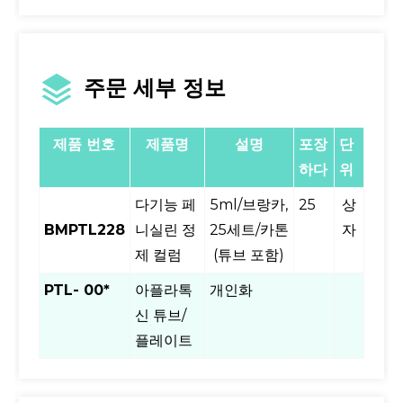
주문 세부 정보
제품 번호
제품명
설명
포장
단
하다
위
다기능 페
5ml/브랑카,
25
상
BMPTL228
니실린 정
25세트/카톤
자
제 컬럼
(튜브 포함)
PTL- 00*
아플라톡
개인화
신 튜브/
플레이트