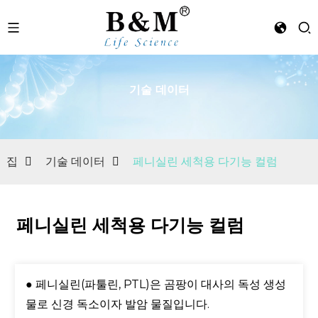
기술 데이터
n
집
기술 데이터
페니실린 세척용 다기능 컬럼
페니실린 세척용 다기능 컬럼
● 페니실린(파툴린, PTL)은 곰팡이 대사의 독성 생성
물로 신경 독소이자 발암 물질입니다.