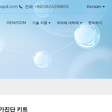
Korean
spd.com
전화: +8613824396805
인
OEM/ODM
기술 지원
우리에 대하여
문의하기
가진단 키트