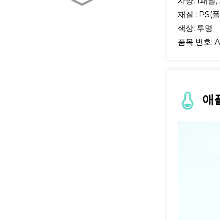
사양: 1패널
완전 자동화된 샘플 전처리
재질 : PS
기
색상: 투명
품목 번호: A
BM Life Science, 96
Well UV-Transparent
Micro-Pl...
튜브형 콜로이드 금 테스트
애
키트
분변 수집기