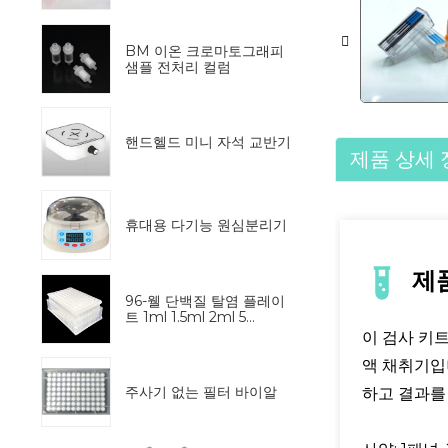
BM 이온 크로마토그래피
샘플 전처리 컬럼
핸드헬드 미니 자석 교반기
제품 상세 
휴대용 다기능 원심분리기
제
96-웰 단백질 탈염 플레이
트 1ml 1.5ml 2ml 5...
이 검사 키
액 채취기입
주사기 없는 필터 바이알
하고 결과를