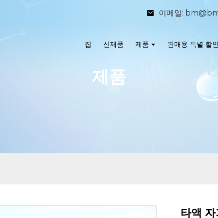
이메일: bm@bm
집
신제품
제품
판매용 특별 할
제품
타액 자