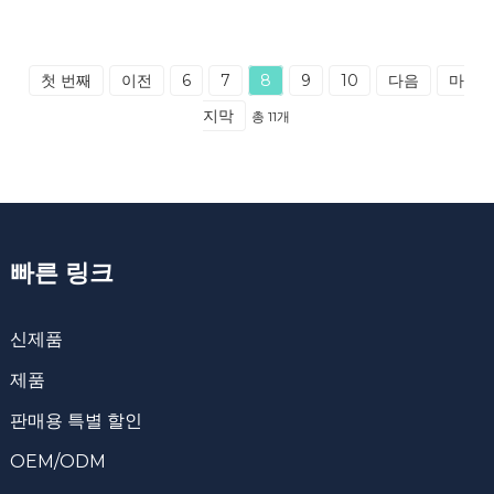
첫 번째
이전
6
7
8
9
10
다음
마
지막
총 11개
빠른 링크
신제품
제품
판매용 특별 할인
OEM/ODM