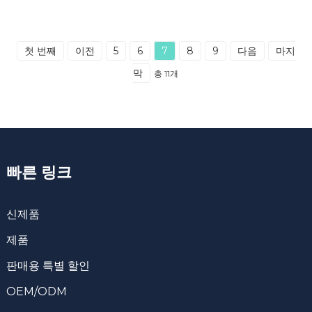
첫 번째
이전
5
6
7
8
9
다음
마지
막
총 11개
빠른 링크
신제품
제품
판매용 특별 할인
OEM/ODM