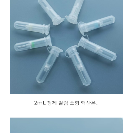
2mL 정제 컬럼 소형 핵산은...