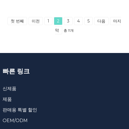
첫 번째
이전
1
2
3
4
5
다음
마지
막
총 11개
빠른 링크
신제품
제품
판매용 특별 할인
OEM/ODM