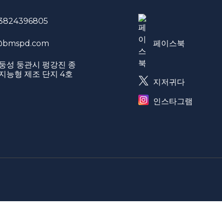
3824396805
페이스북
bmspd.com
둥성 둥관시 펑강진 종
지능형 제조 단지 4호
지저귀다
인스타그램