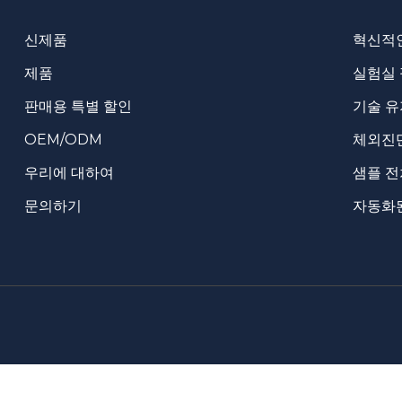
신제품
혁신적
제품
실험실
판매용 특별 할인
기술 유
OEM/ODM
체외진단
우리에 대하여
샘플 
문의하기
자동화