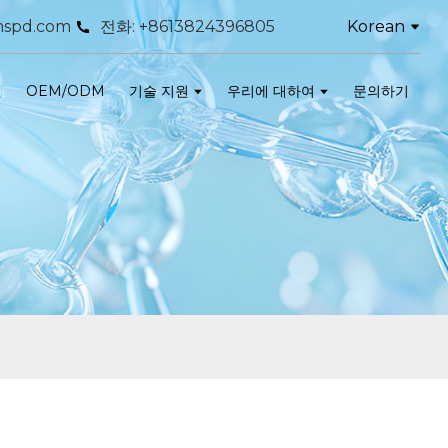
Korean
spd.com
전화: +8613824396805
인
OEM/ODM
기술 지원
우리에 대하여
문의하기