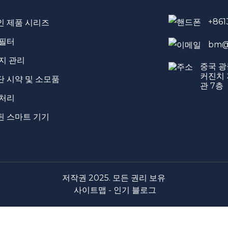
+861
인 제품 시리즈
 필터
bm@
지 관리
중국 광
커진치 
 시약 및 소모품
관 7층
전처리
된 스마트 기기
저작권 2025. 모든 권리 보유
사이트맵 -
인기 블로그